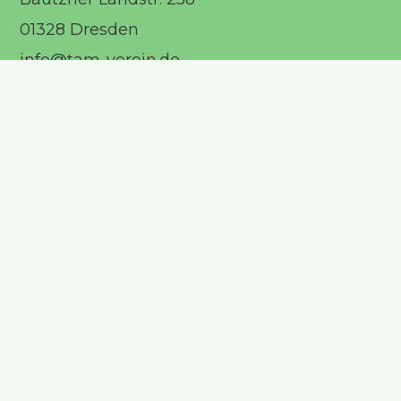
01328 Dresden
info@tam-verein.de
Mitglied werden
Satzung
Datenschutzerklärung
Impressum
Transparenz